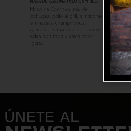
MASA DE CASSAVA (GLUTEN-FREE)
 queso
de col,
Masa de Cassava, mix de
n, carne
fideos 
lechugas, pollo al grill, almendras
al grill,
laminadas, champiñones,
guacamole, mix de col, tomate,
salsa apaltada y salsa ranch
ligera.
ÚNETE AL