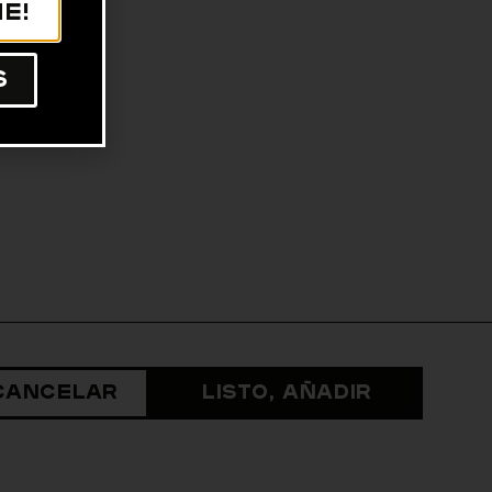
e!
s
Cancelar
Listo, Añadir