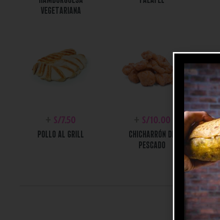
VEGETARIANA
+
S/
7.50
+
S/
10.00
POLLO AL GRILL
CHICHARRÓN DE
PESCADO