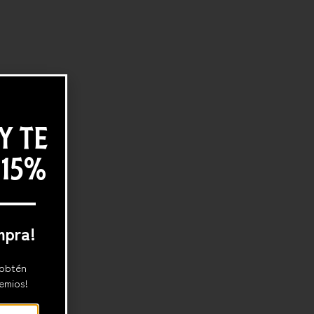
Y TE
 15%
mpra!
 obtén
emios!