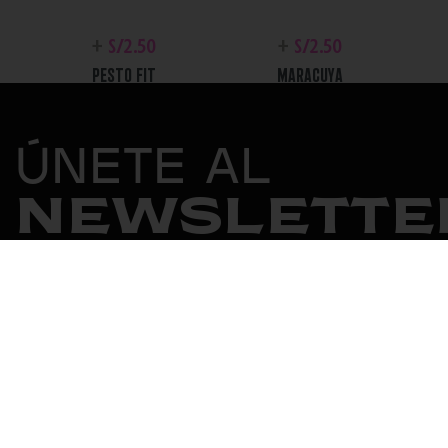
+
S/
2.50
+
S/
2.50
PESTO FIT
MARACUYA
PICANTE
ÚNETE AL
NEWSLETTE
+
S/
2.50
+
S/
2.50
CHIPOTLE MAYO
CESAR
NOSOTROS
FILOSOFÍA