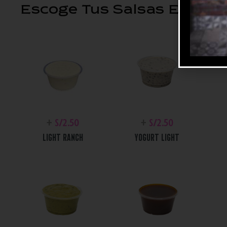
Escoge Tus Salsas Extras
+
S/
2.50
+
S/
2.50
LIGHT RANCH
YOGURT LIGHT