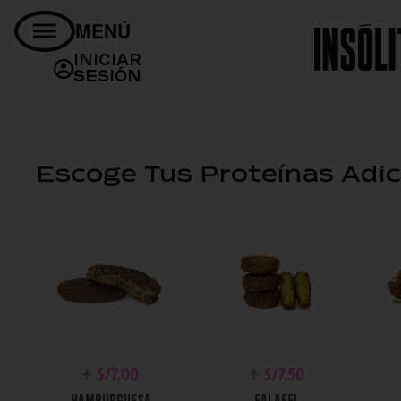
MENÚ
Proteínas Adicionales
Salsas Extras
Cubiertos
¿Cómo de
Bebidas
Iniciar
Sesión
Escoge Tus Proteínas Adic
+
S/
7.00
+
S/
7.50
HAMBURGUESA
FALAFEL