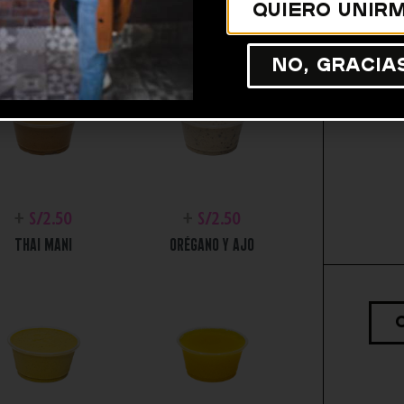
Quiero unirm
No, gracia
+
S/
2.50
+
S/
2.50
THAI MANI
ORÉGANO Y AJO