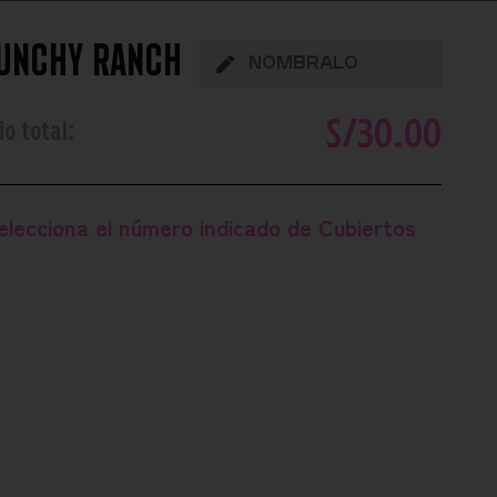
unchy Ranch
S/
30.00
io total:
elecciona el número indicado de
Cubiertos