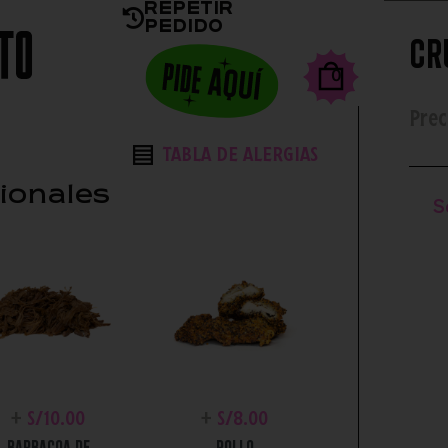
Repetir
Pedido
seas la salsa?
Toppings Extras
Complementos
Cr
0
Prec
TABLA DE ALERGIAS
ionales
S
+
S/
10.00
+
S/
8.00
BARBACOA DE
POLLO