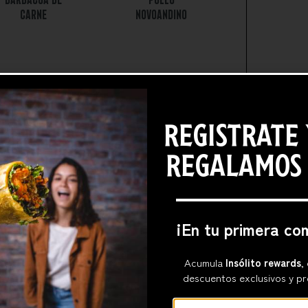
CARNE
NOVOANDINO
REGISTRATE 
REGALAMOS
¡En tu primera co
Acumula
Insólito rewards
,
descuentos exclusivos y pr