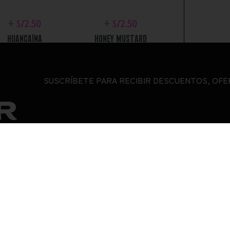
+
S/
2.50
+
S/
2.50
HUANCAÍNA
HONEY MUSTARD
SUSCRÍBETE PARA RECIBIR DESCUENTOS, OFE
R
+
S/
2.50
+
S/
2.50
BBQ
ALIÑO APALTADO
SOPORTE
OTR
TÉRMINOS
CONTACTO