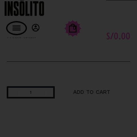
TOMATE
0
S/
0.00
Precio total:
Add to cart