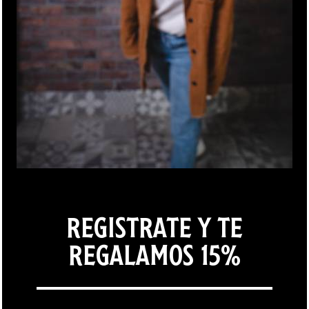
ÚNETE AL
NEWSLETTER
SUSCRÍBETE PARA RECIBIR DESCUENTOS, OFERTAS Y
REGISTRATE Y TE
NOVEDADES.
REGALAMOS 15%