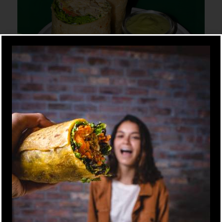
S/ 29
Chicken Fest
MASA CLÁSICA
Mix de lechugas, pollo al grill, mix de col,
guacamole, pico de gallo, fideos wantán y al
 al grill,
apaltado.
uacamole,
alsa ranch