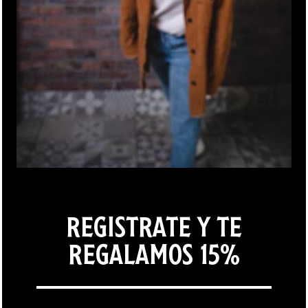
ÚNETE AL
NEWSLETTER
SUSCRÍBETE PARA RECIBIR DESCUENTOS, OFERTAS Y
REGISTRATE Y TE
NOVEDADES.
REGALAMOS 15%