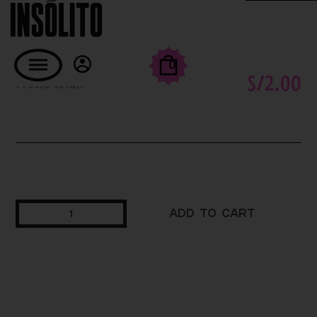
PALTA
0
S/
2.00
Precio total:
Add to cart