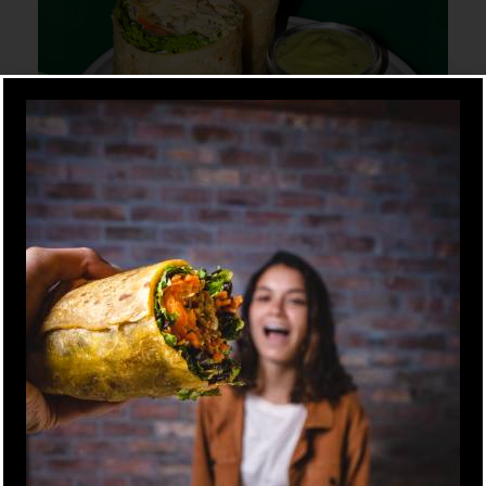
S/ 29
Chicken Fest
MASA CLÁSICA
Mix de lechugas, pollo al grill, mix de col,
guacamole, pico de gallo, fideos wantán y aliño
rill,
apaltado.
ole,
 ranch