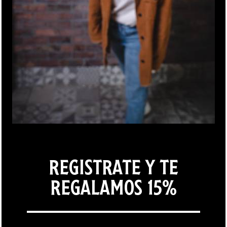
ÚNETE AL
NEWSLETTER
SUSCRÍBETE PARA RECIBIR DESCUENTOS, OFERTAS Y
REGISTRATE Y TE
NOVEDADES.
REGALAMOS 15%