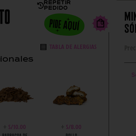
Repetir
Pedido
seas la salsa?
Toppings Extras
Complementos
Mi
0
só
TABLA DE ALERGIAS
Prec
ionales
S
+
S/
10.00
+
S/
8.00
BARBACOA DE
POLLO