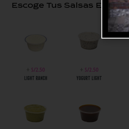
Escoge Tus Salsas Extras
+
S/
2.50
+
S/
2.50
LIGHT RANCH
YOGURT LIGHT