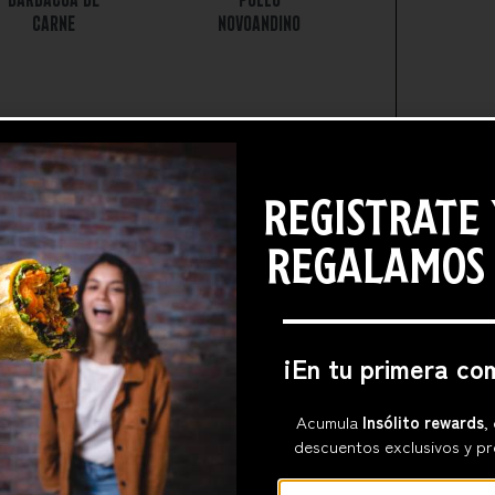
CARNE
NOVOANDINO
REGISTRATE 
REGALAMOS
¡En tu primera co
Acumula
Insólito rewards
,
descuentos exclusivos y pr