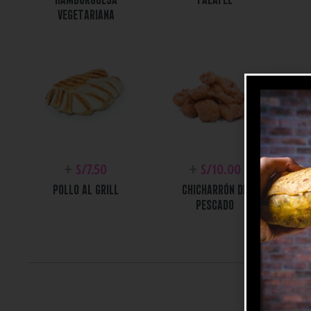
VEGETARIANA
+
S/
7.50
+
S/
10.00
POLLO AL GRILL
CHICHARRÓN DE
PESCADO