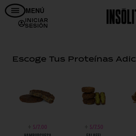
MENÚ
Proteínas Adicionales
Salsas Extras
Cubiertos
¿Cómo de
Bebidas
Iniciar
Sesión
Escoge Tus Proteínas Adic
+
S/
7.00
+
S/
7.50
HAMBURGUESA
FALAFEL