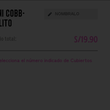
ni cobb-
lito
S/
19.90
io total:
elecciona el número indicado de
Cubiertos