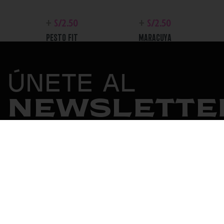
+
S/
2.50
+
S/
2.50
PESTO FIT
MARACUYA
PICANTE
ÚNETE AL
NEWSLETTE
+
S/
2.50
+
S/
2.50
CHIPOTLE MAYO
CESAR
NOSOTROS
FILOSOFÍA