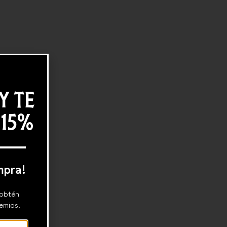
Y TE
 15%
mpra!
 obtén
emios!