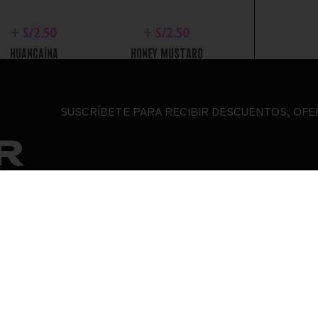
+
S/
2.50
+
S/
2.50
HUANCAÍNA
HONEY MUSTARD
SUSCRÍBETE PARA RECIBIR DESCUENTOS, OFE
R
+
S/
2.50
+
S/
2.50
BBQ
ALIÑO APALTADO
SOPORTE
OTR
TÉRMINOS
CONTACTO