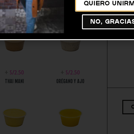
Quiero unirm
No, gracia
+
S/
2.50
+
S/
2.50
THAI MANI
ORÉGANO Y AJO