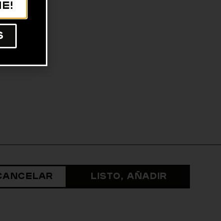
e!
s
Cancelar
Listo, Añadir