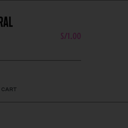
RAL
S/
1.00
 cart