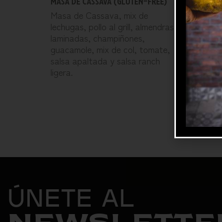
MASA DE CASSAVA (GLUTEN-FREE)
 queso
de col,
Masa de Cassava, mix de
n, carne
fideos 
lechugas, pollo al grill, almendras
al grill,
laminadas, champiñones,
guacamole, mix de col, tomate,
salsa apaltada y salsa ranch
ligera.
ÚNETE AL