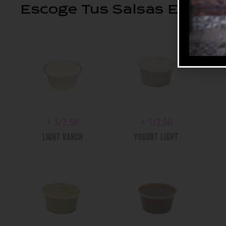
Escoge Tus Salsas Extras
+
S/
2.50
+
S/
2.50
LIGHT RANCH
YOGURT LIGHT