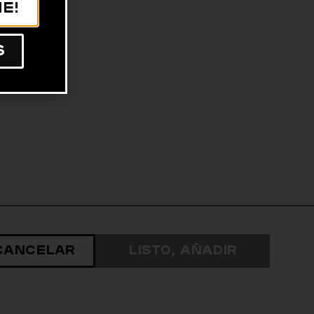
e!
s
Cancelar
Listo, Añadir