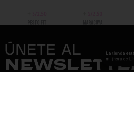
+
S/
2.50
+
S/
2.50
PESTO FIT
MARACUYA
PICANTE
ÚNETE AL
La tienda est
m. (hora de Li
NEWSLETTE
+
S/
2.50
+
S/
2.50
CHIPOTLE MAYO
CESAR
NOSOTROS
FILOSOFÍA