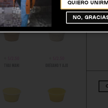
Quiero unirm
No, gracia
+
S/
2.50
+
S/
2.50
THAI MANI
ORÉGANO Y AJO