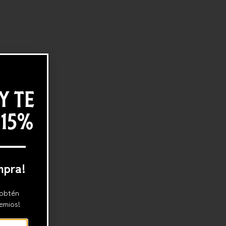
Y TE
 15%
mpra!
 obtén
emios!