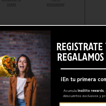
CARNE
NOVOANDINO
REGISTRATE 
REGALAMOS
¡En tu primera co
Acumula
Insólito rewards
,
descuentos exclusivos y pr