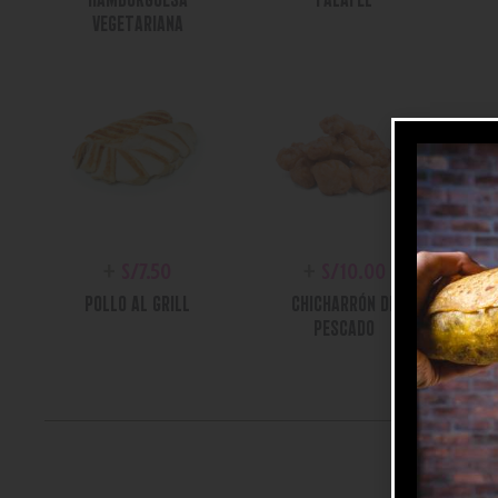
VEGETARIANA
+
S/
7.50
+
S/
10.00
POLLO AL GRILL
CHICHARRÓN DE
PESCADO