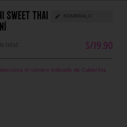
ni sweet thai
ní
S/
19.90
io total:
elecciona el número indicado de
Cubiertos