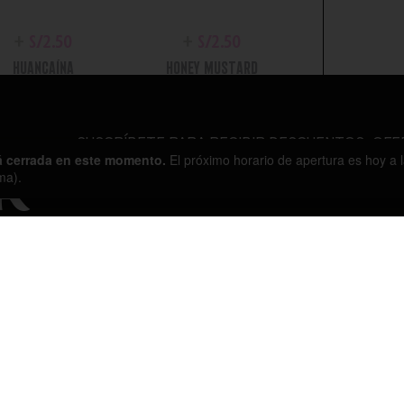
+
S/
2.50
+
S/
2.50
HUANCAÍNA
HONEY MUSTARD
SUSCRÍBETE PARA RECIBIR DESCUENTOS, OFE
á cerrada en este momento.
El próximo horario de apertura es hoy a l
ma).
R
+
S/
2.50
+
S/
2.50
BBQ
ALIÑO APALTADO
SOPORTE
OTR
TÉRMINOS
CONTACTO