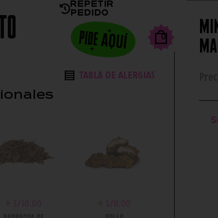
Repetir
Pedido
seas la salsa?
Toppings Extras
Complementos
Mi
0
ma
TABLA DE ALERGIAS
Prec
ionales
S
+
S/
10.00
+
S/
8.00
BARBACOA DE
POLLO