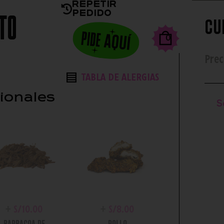
Repetir
Pedido
seas la salsa?
Toppings Extras
Complementos
Cu
0
Prec
TABLA DE ALERGIAS
ionales
S
+
S/
10.00
+
S/
8.00
BARBACOA DE
POLLO