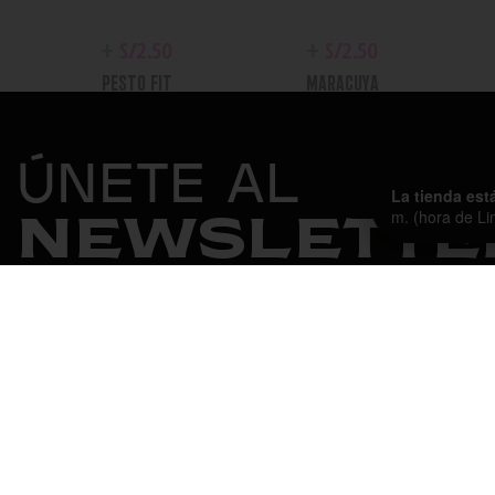
+
S/
2.50
+
S/
2.50
PESTO FIT
MARACUYA
PICANTE
ÚNETE AL
La tienda est
m. (hora de Li
NEWSLETTE
+
S/
2.50
+
S/
2.50
CHIPOTLE MAYO
CESAR
NOSOTROS
FILOSOFÍA