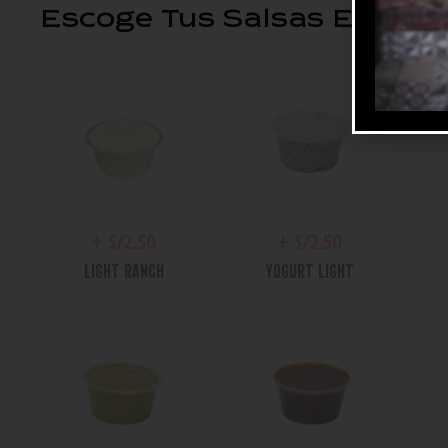
Escoge Tus Salsas Extras
+
S/
2.50
+
S/
2.50
LIGHT RANCH
YOGURT LIGHT