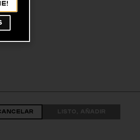
e!
s
Cancelar
Listo, Añadir