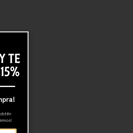
Y TE
 15%
mpra!
 obtén
emios!