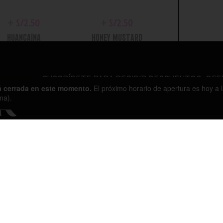
+
S/
2.50
+
S/
2.50
HUANCAÍNA
HONEY MUSTARD
SUSCRÍBETE PARA RECIBIR DESCUENTOS, OFE
á cerrada en este momento.
El próximo horario de apertura es hoy a l
ma).
R
+
S/
2.50
+
S/
2.50
BBQ
ALIÑO APALTADO
SOPORTE
OTR
TÉRMINOS
CONTACTO