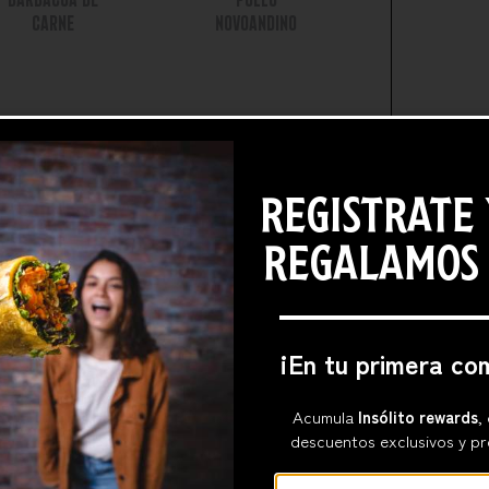
CARNE
NOVOANDINO
REGISTRATE 
REGALAMOS
¡En tu primera co
Acumula
Insólito rewards
,
descuentos exclusivos y pr