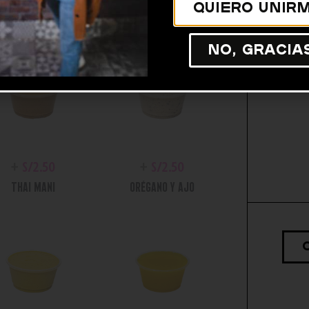
Quiero unirm
No, gracia
+
S/
2.50
+
S/
2.50
THAI MANI
ORÉGANO Y AJO