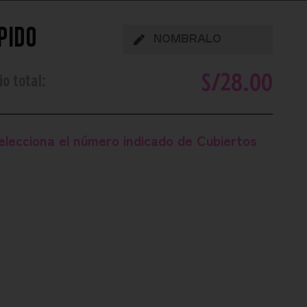
pido
S/
28.00
io total:
elecciona el número indicado de
Cubiertos