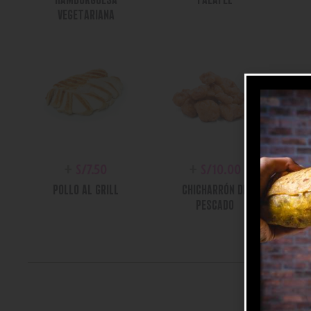
VEGETARIANA
+
S/
7.50
+
S/
10.00
POLLO AL GRILL
CHICHARRÓN DE
PESCADO