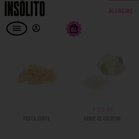
TABLA DE ALERGIAS
Escoge Tu Masa
0
SELECCIONA 1 O 2
+
S/
0.00
+
S/
3.00
PASTA CORTA
ARROZ DE COLIFLOR