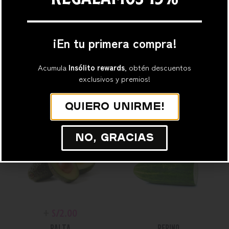
¡En tu primera compra!
Acumula
Insólito rewards
, obtén descuentos
+
S/
0.00
+
S/
0.00
exclusivos y premios!
PIMIENTOS
PAPITAS AL HILO
Quiero unirme!
No, gracias
+
S/
2.00
+
S/
0.00
PALTA
PEPINO