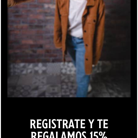
+
S/
0.00
+
S/
0.00
PAPA COCKTAIL
ZANAHORIA RAYADA
+
S/
0.00
+
S/
0.00
TOMATE
QUINOA TRICOLOR
REGISTRATE Y TE
REGALAMOS 15%