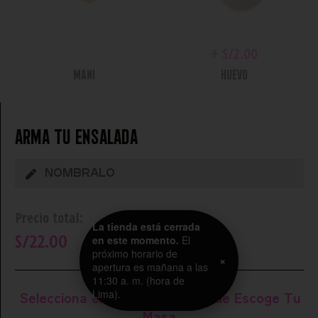
+
S/
0.00
+
S/
2.00
MANI
HUEVO
Arma tu ensalada
Precio total:
La tienda está cerrada
en este momento.
El
S/
22.00
+
S/
0.00
+
S/
0.00
próximo horario de
×
apertura es mañana a las
FREJOLES NEGROS
FIDEOS DE WANTAN
11:30 a. m. (hora de
Selecciona el número indicado de
Escoge Tu
Lima).
Masa