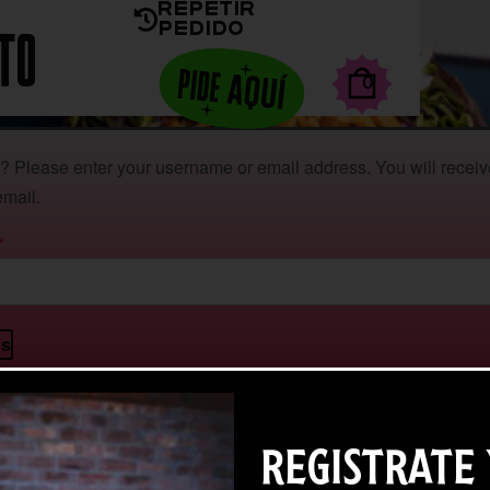
Repetir
Pedido
0
 Please enter your username or email address. You will receive 
mail.
*
os
REGISTRATE 