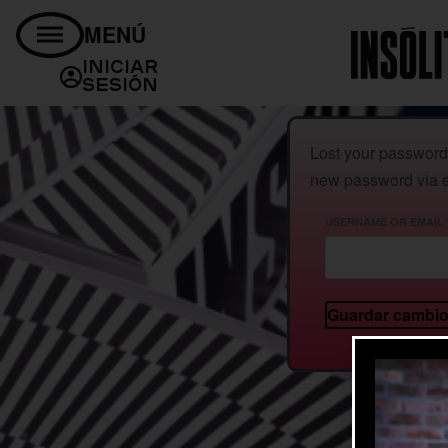
MENÚ
Iniciar
Sesión
Lost your password?
new password via e
USERNAME OR EMAIL
Guardar cambi