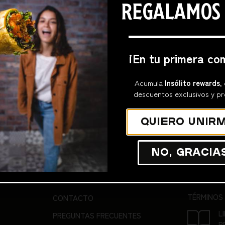
REGALAMOS
¡En tu primera co
SUSCRÍBETE PARA RECIBIR DESCUENTOS, OFE
R
Acumula
Insólito rewards
,
descuentos exclusivos y pr
Quiero unirm
No, gracia
SOPORTE
OTR
TÉRMINOS
CONTACTO
L
PREGUNTAS FRECUENTES
R