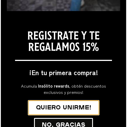
ÚNETE AL EQUIPO
ALERGIAS
REGISTRATE Y TE
REGALAMOS 15%
SOPORTE
CONTACTO
¡En tu primera compra!
PREGUNTAS FRECUENTES
CUÉNTANOS SOBRE TU
Acumula
Insólito rewards
, obtén descuentos
EXPERIENCIA 🤍
exclusivos y premios!
Quiero unirme!
OTROS
TÉRMINOS Y CONDICIONES
No, gracias